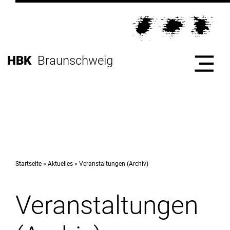
Direkt
zur
Direkt
Hauptnavigation
zum
Direkt
Inhalt
zur
Direkt
HBK
Braunschweig
Fußleiste
zur
Suche
Start
Hochschule
Startseite
Aktuelles
Veranstaltungen (Archiv)
Veranstaltungen
Studium