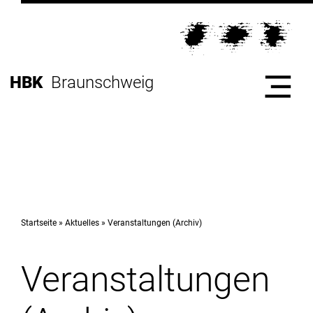
Direkt
zur
Direkt
Hauptnavigation
zum
Direkt
Inhalt
zur
Direkt
HBK
Braunschweig
Fußleiste
zur
Suche
Start
Hochschule
Startseite
Aktuelles
Veranstaltungen (Archiv)
Veranstaltungen
Studium