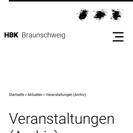
Direkt
zur
Direkt
Hauptnavigation
zum
Direkt
Inhalt
zur
Direkt
HBK
Braunschweig
Fußleiste
zur
Suche
Start
Hochschule
Startseite
Aktuelles
Veranstaltungen (Archiv)
Veranstaltungen
Studium