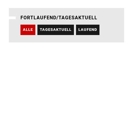
FORTLAUFEND/TAGESAKTUELL
ALLE
TAGESAKTUELL
LAUFEND
ART DER VERANSTALTUNG
ALLE
DIGITAL
FESTIVAL
VORTRAG
TAGUNG
EXTERNER ORT
ÖFFENTLICH
HOCHSCHULÖFFENTLICH
AUFFÜHRUNG/PRÄSENTATION
OFFENE ATELIERS
INFOVERANSTALTUNG