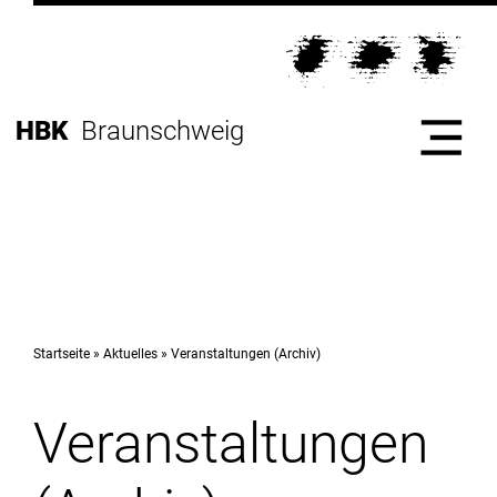
Direkt
zur
Direkt
Hauptnavigation
zum
Direkt
Inhalt
zur
Direkt
HBK
Braunschweig
Fußleiste
zur
Suche
Start
Hochschule
Startseite
Aktuelles
Veranstaltungen (Archiv)
Veranstaltungen
Studium