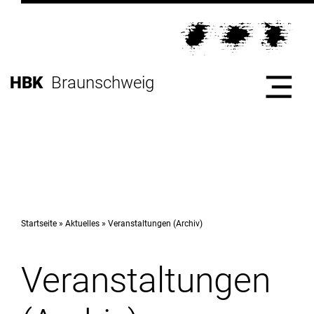
Direkt
zur
Direkt
Hauptnavigation
zum
Direkt
Inhalt
zur
Direkt
HBK
Braunschweig
Fußleiste
zur
Suche
Start
Hochschule
Startseite
Aktuelles
Veranstaltungen (Archiv)
Veranstaltungen
Studium