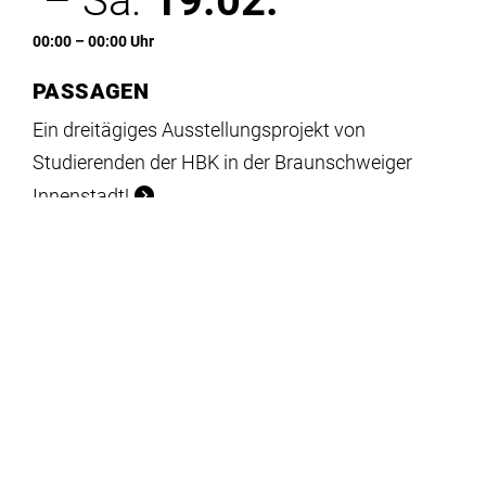
– Sa.
19.02.
00:00 – 00:00 Uhr
PASSAGEN
Ein dreitägiges Ausstellungsprojekt von
Studierenden der HBK in der Braunschweiger
Innenstadt!
Fr.
03.09.
– So.
12.09.
Platz_nehmen: Demokratieplattform
Braunschweig
Ein Projekt der Kunstvermittlung der Freien Kunst