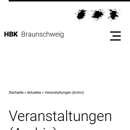
Direkt
zur
Direkt
Hauptnavigation
zum
Direkt
Inhalt
zur
Direkt
HBK
Braunschweig
Fußleiste
zur
Suche
Start
Hochschule
Startseite
Aktuelles
Veranstaltungen (Archiv)
Veranstaltungen
Studium