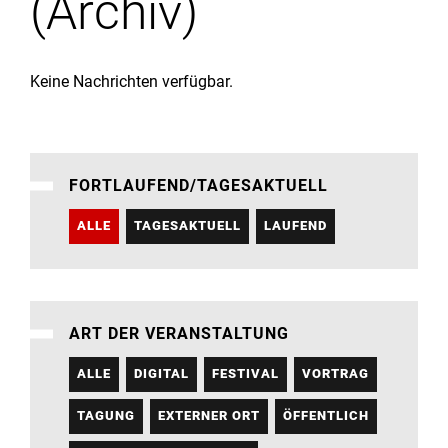
(Archiv)
Institute
Forschung
Keine Nachrichten verfügbar.
Infrastruktur
FORTLAUFEND/TAGESAKTUELL
Aktuelles
ALLE
TAGESAKTUELL
LAUFEND
meinstudium
ART DER VERANSTALTUNG
ALLE
DIGITAL
FESTIVAL
VORTRAG
TAGUNG
EXTERNER ORT
ÖFFENTLICH