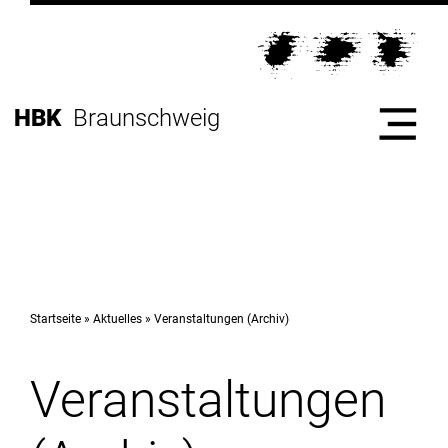
Direkt
zur
Direkt
Hauptnavigation
zum
Direkt
Inhalt
zur
Direkt
HBK
Braunschweig
Fußleiste
zur
Suche
Start
Hochschule
Startseite
Aktuelles
Veranstaltungen (Archiv)
Veranstaltungen
Studium