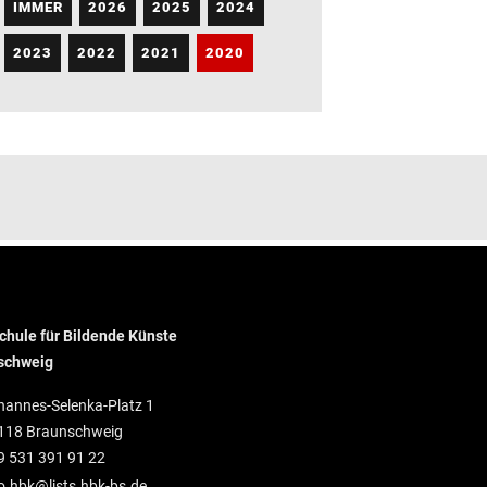
IMMER
2026
2025
2024
2023
2022
2021
2020
hule für Bildende Künste
schweig
hannes-Selenka-Platz 1
118 Braunschweig
9 531 391 91 22
o.hbk@lists.hbk-bs.de