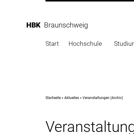
Direkt
zur
Direkt
Hauptnavigation
zum
Direkt
HBK
Braunschweig
Inhalt
zur
Direkt
Fußleiste
zur
Start
Hochschule
Studi
Suche
Startseite
Aktuelles
Veranstaltungen (Archiv)
Veranstaltung