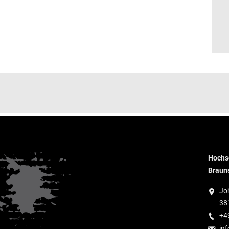
Hochsc
Braun
Jo
38
+4
inf