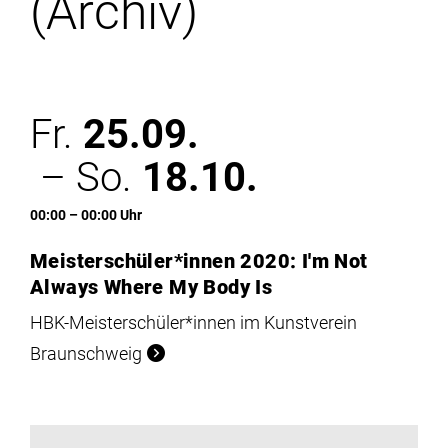
(Archiv)
Institute
Forschung
Fr.
25.09.
Infrastruktur
– So.
18.10.
Aktuelles
00:00 – 00:00 Uhr
Meisterschüler*innen 2020: I'm Not
meinstudium
Always Where My Body Is
HBK-Meisterschüler*innen im Kunstverein
Braunschweig