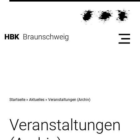
Direkt
zur
Direkt
Hauptnavigation
zum
Direkt
Inhalt
zur
Direkt
HBK
Braunschweig
Fußleiste
zur
Suche
Start
Hochschule
Startseite
Aktuelles
Veranstaltungen (Archiv)
Veranstaltungen
Studium