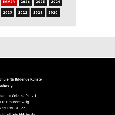
IMMER
2026
2025
2024
2023
2022
2021
2020
hule für Bildende Künste
schweig
hannes-Selenka-Platz 1
118 Braunschweig
9 531 391 91 22
o.hbk@lists.hbk-bs.de