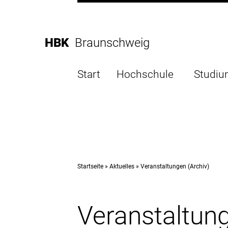
Direkt
zur
Direkt
Hauptnavigation
zum
Direkt
HBK
Braunschweig
Inhalt
zur
Direkt
Fußleiste
zur
Start
Hochschule
Studi
Suche
Startseite
Aktuelles
Veranstaltungen (Archiv)
Veranstaltung