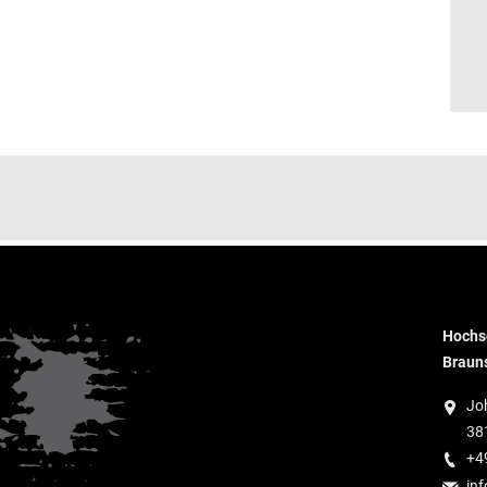
Hochsc
Braun
Jo
38
+4
inf