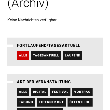
(Archiv)
Institute
Forschung
Keine Nachrichten verfügbar.
Infrastruktur
FORTLAUFEND/TAGESAKTUELL
Aktuelles
ALLE
TAGESAKTUELL
LAUFEND
meinstudium
ART DER VERANSTALTUNG
ALLE
DIGITAL
FESTIVAL
VORTRAG
TAGUNG
EXTERNER ORT
ÖFFENTLICH