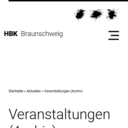
Direkt
zur
Direkt
Hauptnavigation
zum
Direkt
Inhalt
zur
Direkt
HBK
Braunschweig
Fußleiste
zur
Suche
Start
Hochschule
Startseite
Aktuelles
Veranstaltungen (Archiv)
Veranstaltungen
Studium