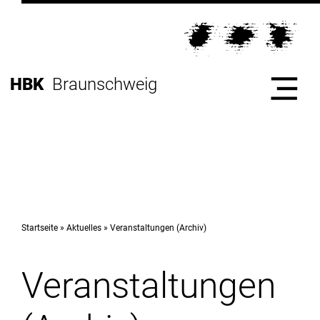
Direkt
zur
Direkt
Hauptnavigation
zum
Direkt
Inhalt
zur
Direkt
HBK
Braunschweig
Fußleiste
zur
Suche
Start
Hochschule
Startseite
Aktuelles
Veranstaltungen (Archiv)
Veranstaltungen
Studium