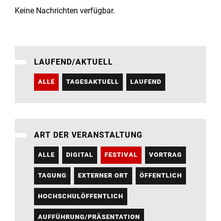
Institute
Keine Nachrichten verfügbar.
Forschung
LAUFEND/AKTUELL
Infrastruktur
ALLE
TAGESAKTUELL
LAUFEND
Aktuelles
meinstudium
ART DER VERANSTALTUNG
ALLE
DIGITAL
FESTIVAL
VORTRAG
TAGUNG
EXTERNER ORT
ÖFFENTLICH
HOCHSCHULÖFFENTLICH
AUFFÜHRUNG/PRÄSENTATION