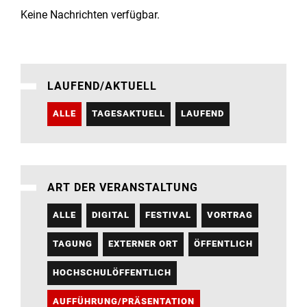
Institute
Keine Nachrichten verfügbar.
Forschung
LAUFEND/AKTUELL
Infrastruktur
ALLE
TAGESAKTUELL
LAUFEND
Aktuelles
meinstudium
ART DER VERANSTALTUNG
ALLE
DIGITAL
FESTIVAL
VORTRAG
TAGUNG
EXTERNER ORT
ÖFFENTLICH
HOCHSCHULÖFFENTLICH
AUFFÜHRUNG/PRÄSENTATION