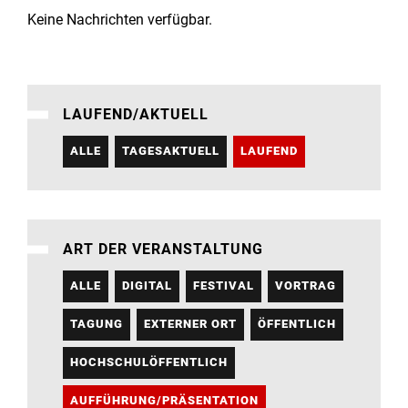
Institute
Keine Nachrichten verfügbar.
Forschung
LAUFEND/AKTUELL
Infrastruktur
ALLE
TAGESAKTUELL
LAUFEND
Aktuelles
meinstudium
ART DER VERANSTALTUNG
ALLE
DIGITAL
FESTIVAL
VORTRAG
TAGUNG
EXTERNER ORT
ÖFFENTLICH
HOCHSCHULÖFFENTLICH
AUFFÜHRUNG/PRÄSENTATION