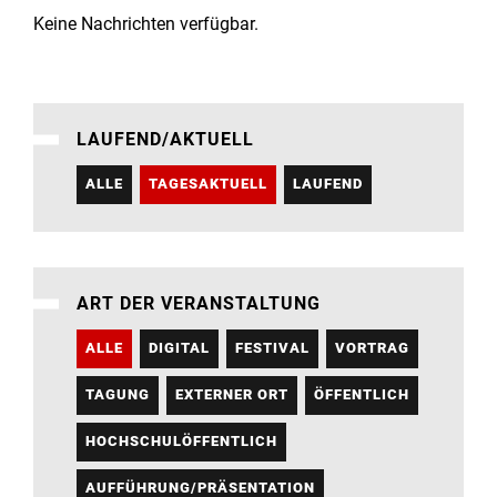
Institute
Keine Nachrichten verfügbar.
Forschung
LAUFEND/AKTUELL
Infrastruktur
ALLE
TAGESAKTUELL
LAUFEND
Aktuelles
meinstudium
ART DER VERANSTALTUNG
ALLE
DIGITAL
FESTIVAL
VORTRAG
TAGUNG
EXTERNER ORT
ÖFFENTLICH
HOCHSCHULÖFFENTLICH
AUFFÜHRUNG/PRÄSENTATION