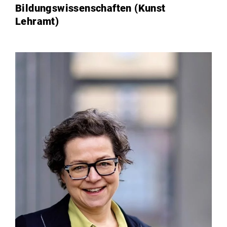
Institute
Bildungswissenschaften (Kunst
Lehramt)
Forschung
Infrastruktur
Aktuelles
meinstudium