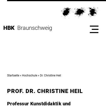
Direkt
zur
Direkt
Hauptnavigation
zum
Direkt
Inhalt
zur
Direkt
HBK
Braunschweig
Fußleiste
zur
Suche
Start
Hochschule
Startseite
Hochschule
Dr. Christine Heil
PROF. DR. CHRISTINE HEIL
Studium
Professur Kunstdidaktik und