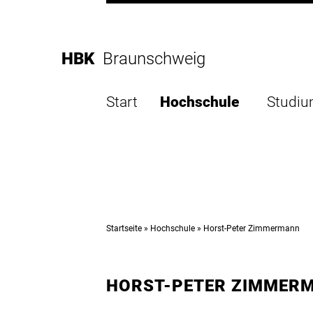
Direkt
zur
Direkt
Hauptnavigation
zum
Direkt
HBK
Braunschweig
Inhalt
zur
Direkt
Fußleiste
zur
Start
Hochschule
Studi
Suche
Startseite
Hochschule
Horst-Peter Zimmermann
HORST-PETER ZIMMER