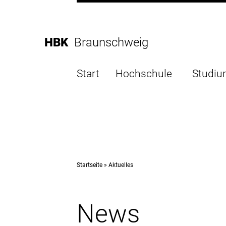
Direkt
zur
Direkt
Hauptnavigation
zum
Direkt
HBK
Braunschweig
Inhalt
zur
Direkt
Fußleiste
zur
Start
Hochschule
Studi
Suche
Startseite
Aktuelles
News