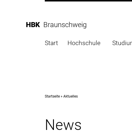
Direkt
zur
Direkt
Hauptnavigation
zum
Direkt
HBK
Braunschweig
Inhalt
zur
Direkt
Fußleiste
zur
Start
Hochschule
Studi
Suche
Startseite
Aktuelles
News