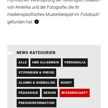
von Amerika und der Fotografie, die ihr
medienspezifisches Musterbeispiel im ‚Fotobuch‘
gefunden hat.
NEWS-KATEGORIEN
ALLE
HBK ALLGEMEIN
PERSONALIA
STIPENDIEN & PREISE
ALUMNI & EHEMALIGE
KUNST
PÄDAGOGIK
DESIGN
WISSENSCHAFT
PRESSEINFORMATION