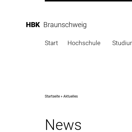
Direkt
zur
Direkt
Hauptnavigation
zum
Direkt
HBK
Braunschweig
Inhalt
zur
Direkt
Fußleiste
zur
Start
Hochschule
Studi
Suche
Startseite
Aktuelles
News