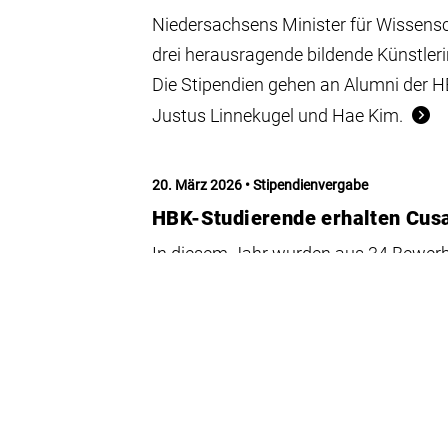
Niedersachsens Minister für Wissensc
drei herausragende bildende Künstler
Die Stipendien gehen an Alumni der 
Justus Linnekugel und Hae Kim.
20. März 2026
Stipendienvergabe
HBK-Studierende erhalten Cu
In diesem Jahr wurden aus 34 Bewerb
darunter auch alle 3 Künstler*innen d
28. Januar 2026
RÜCKBLICK
Eröffnung der Abschlussausstel
14. Abschlussausstellung des intern