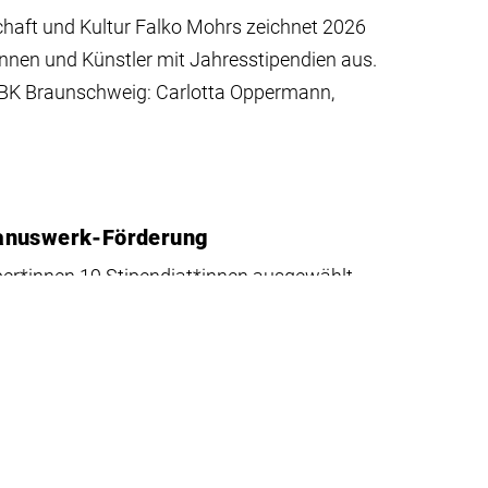
haft und Kultur Falko Mohrs zeichnet 2026
innen und Künstler mit Jahresstipendien aus.
HBK Braunschweig: Carlotta Oppermann,
sanuswerk-Förderung
er*innen 19 Stipendiat*innen ausgewählt,
er HBK.
lung „after movement, after matter“
ationalen Stipendienprogramms Braunschweig