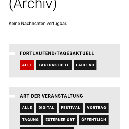
(Archiv)
Institute
Forschung
Keine Nachrichten verfügbar.
Infrastruktur
FORTLAUFEND/TAGESAKTUELL
Aktuelles
ALLE
TAGESAKTUELL
LAUFEND
meinstudium
ART DER VERANSTALTUNG
ALLE
DIGITAL
FESTIVAL
VORTRAG
TAGUNG
EXTERNER ORT
ÖFFENTLICH