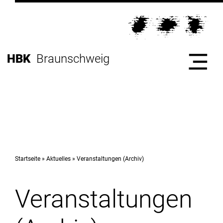
Direkt
zur
Direkt
Hauptnavigation
zum
Direkt
Inhalt
zur
Direkt
HBK
Braunschweig
Fußleiste
zur
Suche
Start
Hochschule
Startseite
Aktuelles
Veranstaltungen (Archiv)
Veranstaltungen
Studium