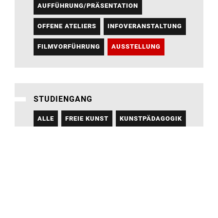
AUFFÜHRUNG/PRÄSENTATION
OFFENE ATELIERS
INFOVERANSTALTUNG
FILMVORFÜHRUNG
AUSSTELLUNG
STUDIENGANG
ALLE
FREIE KUNST
KUNSTPÄDAGOGIK
KUNST IN DER SONDERPÄDAGOGIK
DARSTELLENDES SPIEL
VISUELLE KOMMUNIKATION
DESIGN IN DER DIGITALEN GESELLSCHAFT