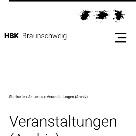
Direkt
zur
Direkt
Hauptnavigation
zum
Direkt
Inhalt
zur
Direkt
HBK
Braunschweig
Fußleiste
zur
Suche
Start
Hochschule
Startseite
Aktuelles
Veranstaltungen (Archiv)
Veranstaltungen
Studium