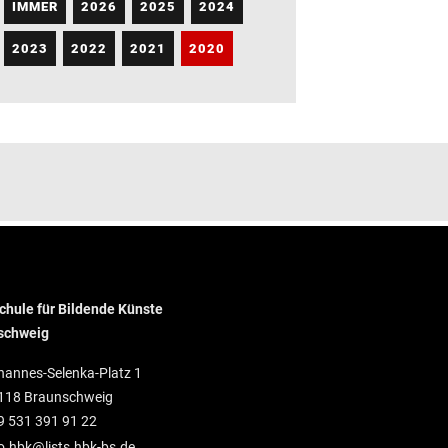
IMMER
2026
2025
2024
2023
2022
2021
2020
hule für Bildende Künste
schweig
hannes-Selenka-Platz 1
118 Braunschweig
9 531 391 91 22
o.hbk@lists.hbk-bs.de