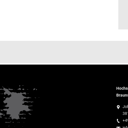
Hochsc
Braun
Jo
38
+4
inf