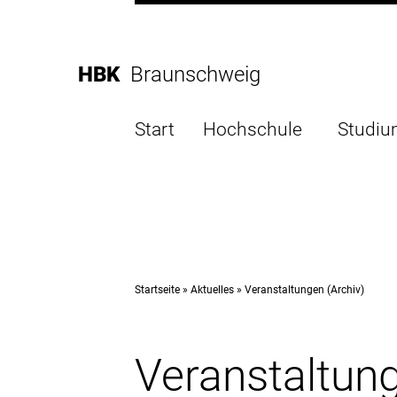
Direkt
zur
Direkt
Hauptnavigation
zum
Direkt
HBK
Braunschweig
Inhalt
zur
Direkt
Fußleiste
zur
Start
Hochschule
Studi
Suche
Startseite
Aktuelles
Veranstaltungen (Archiv)
Veranstaltung