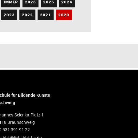
IMMER
2026
2025
2024
2023
2022
2021
2020
hule für Bildende Künste
schweig
hannes-Selenka-Platz 1
118 Braunschweig
9 531 391 91 22
o.hbk@lists.hbk-bs.de