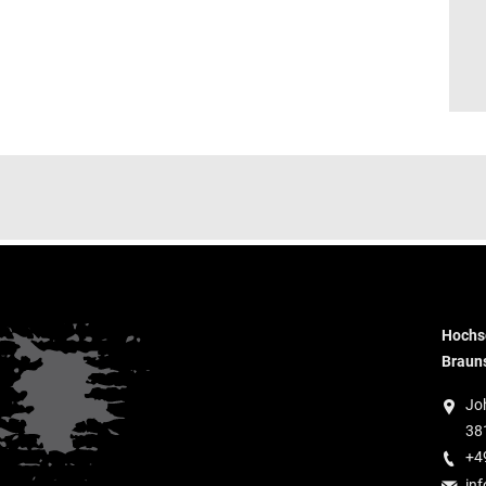
Hochsc
Braun
Jo
38
+4
inf