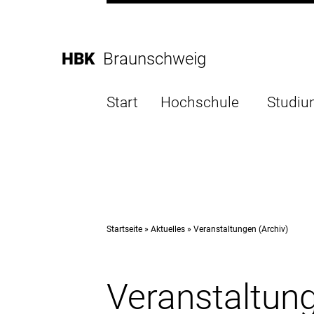
Direkt
zur
Direkt
Hauptnavigation
zum
Direkt
HBK
Braunschweig
Inhalt
zur
Direkt
Fußleiste
zur
Start
Hochschule
Studi
Suche
Startseite
Aktuelles
Veranstaltungen (Archiv)
Veranstaltung