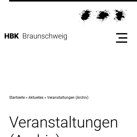
Direkt
zur
Direkt
Hauptnavigation
zum
Direkt
Inhalt
zur
Direkt
HBK
Braunschweig
Fußleiste
zur
Suche
Start
Hochschule
Startseite
Aktuelles
Veranstaltungen (Archiv)
Veranstaltungen
Studium