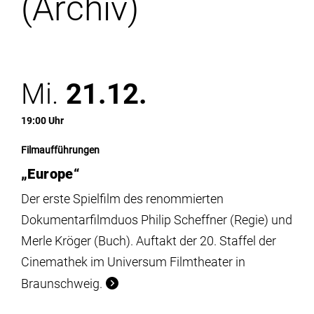
(Archiv)
Institute
Forschung
Mi.
21.12.
Infrastruktur
19:00 Uhr
Aktuelles
Filmaufführungen
„Europe“
meinstudium
Der erste Spielfilm des renommierten
Dokumentarfilmduos Philip Scheffner (Regie) und
Merle Kröger (Buch). Auftakt der 20. Staffel der
Cinemathek im Universum Filmtheater in
Braunschweig.