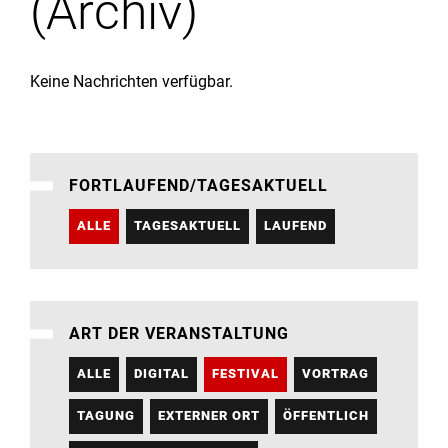
(Archiv)
Institute
Forschung
Keine Nachrichten verfügbar.
Infrastruktur
FORTLAUFEND/TAGESAKTUELL
Aktuelles
ALLE
TAGESAKTUELL
LAUFEND
meinstudium
ART DER VERANSTALTUNG
ALLE
DIGITAL
FESTIVAL
VORTRAG
TAGUNG
EXTERNER ORT
ÖFFENTLICH