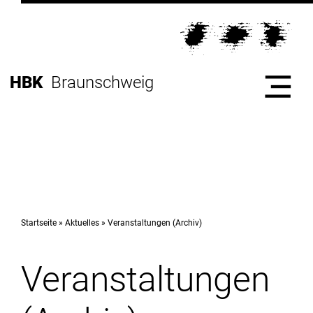
Direkt
zur
Direkt
Hauptnavigation
zum
Direkt
Inhalt
zur
Direkt
HBK
Braunschweig
Fußleiste
zur
Suche
Start
Hochschule
Startseite
Aktuelles
Veranstaltungen (Archiv)
Veranstaltungen
Studium