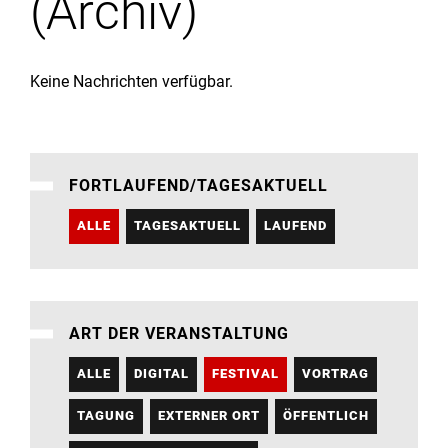
(Archiv)
Institute
Forschung
Keine Nachrichten verfügbar.
Infrastruktur
FORTLAUFEND/TAGESAKTUELL
Aktuelles
ALLE
TAGESAKTUELL
LAUFEND
meinstudium
ART DER VERANSTALTUNG
ALLE
DIGITAL
FESTIVAL
VORTRAG
TAGUNG
EXTERNER ORT
ÖFFENTLICH