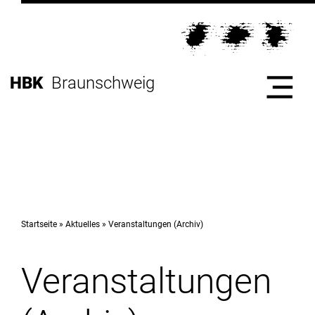
Direkt
zur
Direkt
Hauptnavigation
zum
Direkt
Inhalt
zur
Direkt
HBK
Braunschweig
Fußleiste
zur
Suche
Start
Hochschule
Startseite
Aktuelles
Veranstaltungen (Archiv)
Veranstaltungen
Studium