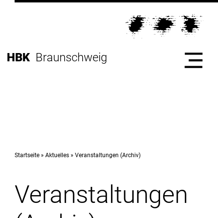
Direkt
zur
Direkt
Hauptnavigation
zum
Direkt
Inhalt
zur
Direkt
HBK
Braunschweig
Fußleiste
zur
Suche
Start
Hochschule
Startseite
Aktuelles
Veranstaltungen (Archiv)
Veranstaltungen
Studium