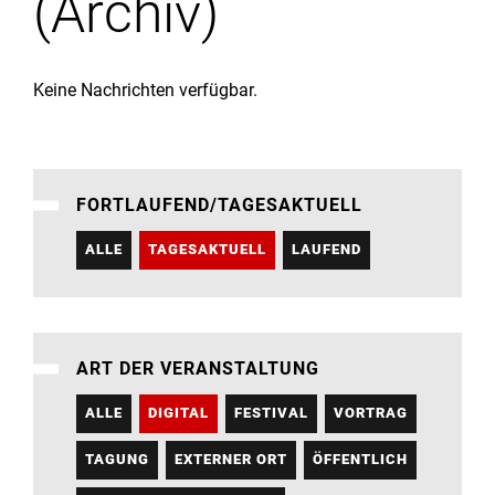
(Archiv)
Institute
Forschung
Keine Nachrichten verfügbar.
Infrastruktur
FORTLAUFEND/TAGESAKTUELL
Aktuelles
ALLE
TAGESAKTUELL
LAUFEND
meinstudium
ART DER VERANSTALTUNG
ALLE
DIGITAL
FESTIVAL
VORTRAG
TAGUNG
EXTERNER ORT
ÖFFENTLICH