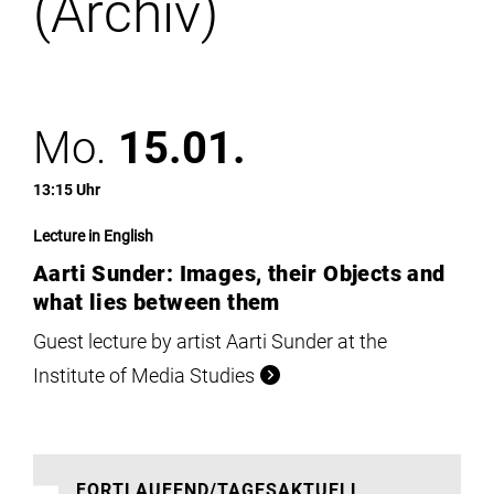
(Archiv)
Institute
Forschung
Mo.
15.01.
Infrastruktur
13:15 Uhr
Aktuelles
Lecture in English
Aarti Sunder: Images, their Objects and
meinstudium
what lies between them
Guest lecture by artist Aarti Sunder at the
Institute of Media Studies
FORTLAUFEND/TAGESAKTUELL