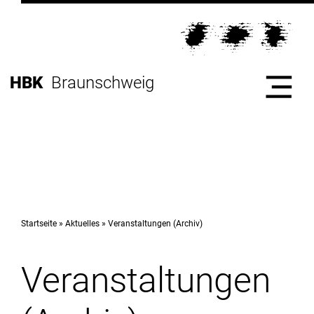
Direkt
zur
Direkt
Hauptnavigation
zum
Direkt
Inhalt
zur
Direkt
HBK
Braunschweig
Fußleiste
zur
Suche
Start
Hochschule
Startseite
Aktuelles
Veranstaltungen (Archiv)
Veranstaltungen
Studium