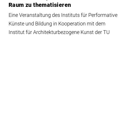
Raum zu thematisieren
Eine Veranstaltung des Instituts für Performative
Künste und Bildung in Kooperation mit dem
Institut für Architekturbezogene Kunst der TU
Braunschweig im Rahmen der Seminare
Karneval*Diversity und TransUrbanX. Start: 18:30
Uhr
Di.
05.11.
– Do.
14.11.
Studentische Intervention
Das Stadt-Haar | Platforming