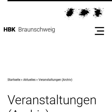
Direkt
zur
Direkt
Hauptnavigation
zum
Direkt
Inhalt
zur
Direkt
HBK
Braunschweig
Fußleiste
zur
Suche
Start
Hochschule
Startseite
Aktuelles
Veranstaltungen (Archiv)
Veranstaltungen
Studium