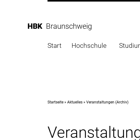
Direkt
zur
Direkt
Hauptnavigation
zum
Direkt
HBK
Braunschweig
Inhalt
zur
Direkt
Fußleiste
zur
Start
Hochschule
Studi
Suche
Startseite
Aktuelles
Veranstaltungen (Archiv)
Veranstaltung