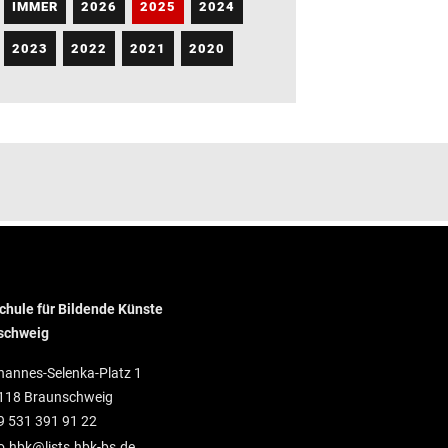
IMMER
2026
2025
2024
2023
2022
2021
2020
hule für Bildende Künste
schweig
hannes-Selenka-Platz 1
118 Braunschweig
9 531 391 91 22
o.hbk@lists.hbk-bs.de