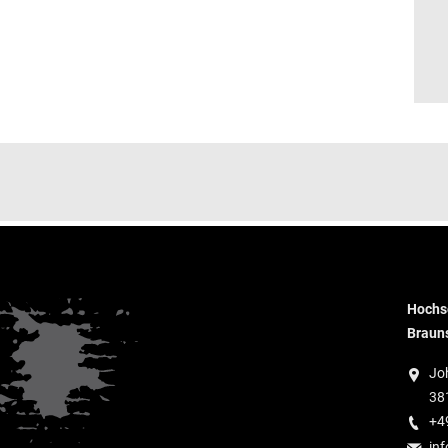
Hochsc
Braun
Jo
38
+4
inf