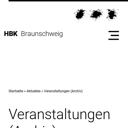
Direkt
zur
Direkt
Hauptnavigation
zum
Direkt
Inhalt
zur
Direkt
HBK
Braunschweig
Fußleiste
zur
Suche
Start
Hochschule
Startseite
Aktuelles
Veranstaltungen (Archiv)
Veranstaltungen
Studium