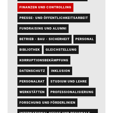
FINANZEN UND CONTROLLING
PRESSE- UND ÖFFENTLICHKEITSARBEIT
FUNDRAISING UND ALUMNI
BETRIEB - BAU - SICHERHEIT
PERSONAL
BIBLIOTHEK
GLEICHSTELLUNG
KORRUPTIONSBEKÄMPFUNG
DATENSCHUTZ
INKLUSION
PERSONALRAT
STUDIUM UND LEHRE
WERKSTÄTTEN
PROFESSIONALISIERUNG
FORSCHUNG UND FÖRDERLINIEN