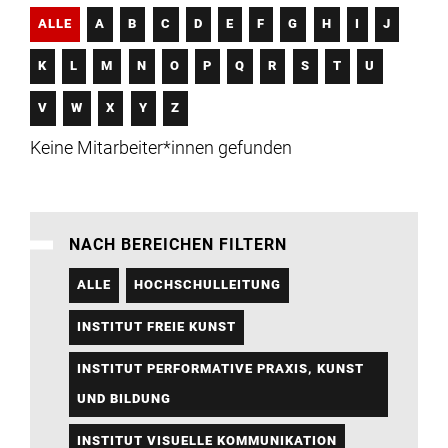
Institute
ALLE
A
B
C
D
E
F
G
H
I
J
K
L
M
N
O
P
Q
R
S
T
U
Forschung
V
W
X
Y
Z
Infrastruktur
Keine Mitarbeiter*innen gefunden
Aktuelles
NACH BEREICHEN FILTERN
meinstudium
ALLE
HOCHSCHULLEITUNG
INSTITUT FREIE KUNST
INSTITUT PERFORMATIVE PRAXIS, KUNST
UND BILDUNG
INSTITUT VISUELLE KOMMUNIKATION