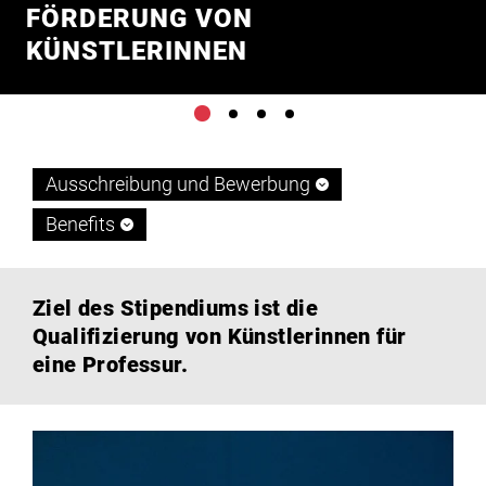
Partnerschaften
FÖRDERUNG VON
KÜNSTLERINNEN
Informationen für Lehrende &
Forschende
FÖRDERUNG FÜR
FÖRDERUNG FÜR
FÖRDERUNG FÜR
KÜNSTLERINNEN
KÜNSTLERINNEN
KÜNSTLERINNEN
Ausschreibung und Bewerbung
Benefits
Ziel des Stipendiums ist die
Qualifizierung von Künstlerinnen für
eine Professur.