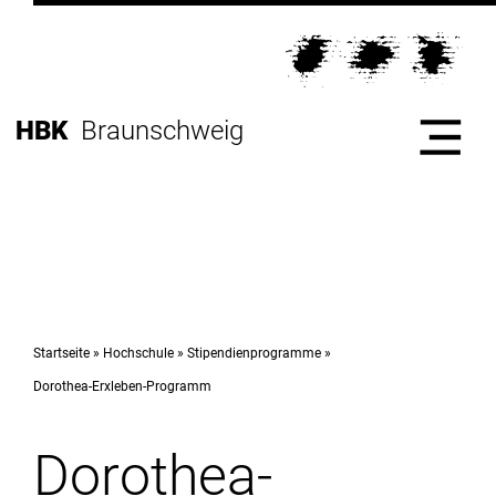
Direkt
zur
Direkt
Hauptnavigation
zum
Direkt
Hochschule
Inhalt
zur
Direkt
HBK
Braunschweig
Fußleiste
zur
Suche
Start
Hochschule
Hochschule
Organisation
Startseite
Hochschule
Stipendienprogramme
Dorothea-Erxleben-Programm
Studium
Professor*innen
Dorothea-