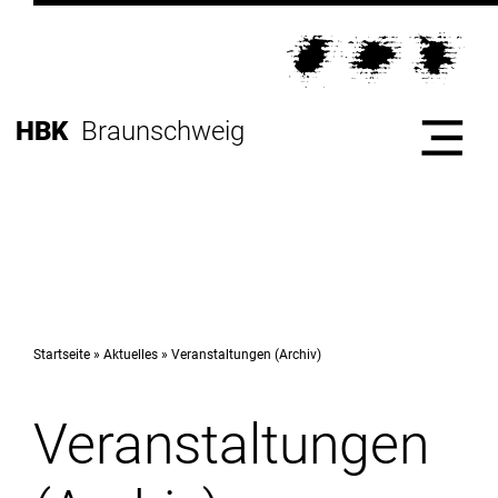
Direkt
zur
Direkt
Hauptnavigation
zum
Direkt
Inhalt
zur
Direkt
HBK
Braunschweig
Fußleiste
zur
Suche
Start
Hochschule
Startseite
Aktuelles
Veranstaltungen (Archiv)
Veranstaltungen
Studium