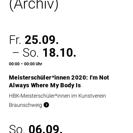
(Archiv)
Institute
Forschung
Fr.
25.09.
Infrastruktur
– So.
18.10.
Aktuelles
00:00 – 00:00 Uhr
Meisterschüler*innen 2020: I'm Not
meinstudium
Always Where My Body Is
HBK-Meisterschüler*innen im Kunstverein
Braunschweig
So.
06.09.