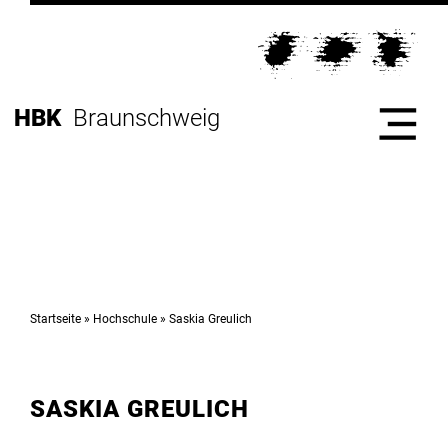
Direkt
zur
Direkt
Hauptnavigation
zum
Direkt
Inhalt
zur
Direkt
HBK
Braunschweig
Fußleiste
zur
Suche
Start
Hochschule
Startseite
Hochschule
Saskia Greulich
Studium
SASKIA GREULICH