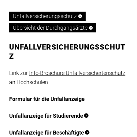
Institute
Standorte und Anfahrt
Unfallversicherungsschutz
Forschung
Personenverzeichnis
Übersicht der Durchgangsärzte
Infrastruktur
Berufungen
UNFALLVERSICHERUNGSSCHUT
Z
Aktuelles
Stellenausschreibungen
Link zur
Info-Broschüre Unfallversichertenschutz
an Hochschulen
meinstudium
Stipendienprogramme
Formular für die Unfallanzeige
Zahlen & Fakten
Unfallanzeige für Studierende
Kooperationen &
Unfallanzeige für Beschäftigte