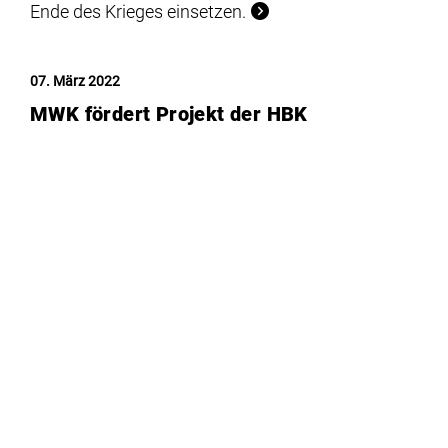
Ende des Krieges einsetzen.
07. März 2022
MWK fördert Projekt der HBK
Braunschweig zur Digitalisierung
Das niedersächsische Ministerium für
Wissenschaft und Kultur (MWK) fördert
Verbundprojekte, um die Digitalisierung von
Studium und Lehre an den Hochschulen zu
unterstützen und die Hochschuldidaktik mit
neuen Lehr- und Lernformaten zu stärken. HBK
Braunschweig an Projekt ConnEx beteiligt.
04. März 2022