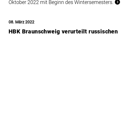
Oktober 2022 mit Beginn des Wintersemesters.
08. März 2022
HBK Braunschweig verurteilt russischen
Angriffskrieg gegen die Ukraine
Die HBK Braunschweig verurteilt den russischen
Angriffskrieg gegen die Ukraine. Wir sind
solidarisch mit allen Menschen, die sich für ein
Ende des Krieges einsetzen.
07. März 2022
MWK fördert Projekt der HBK
Braunschweig zur Digitalisierung
Das niedersächsische Ministerium für