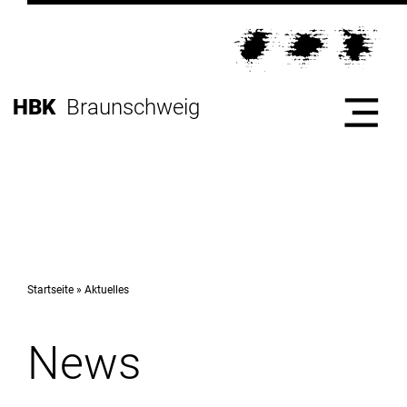
Direkt
zur
Direkt
Hauptnavigation
zum
Direkt
Inhalt
zur
Direkt
HBK
Braunschweig
Fußleiste
zur
Suche
Start
Hochschule
Startseite
Aktuelles
News
Studium