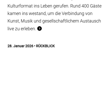
Kulturformat ins Leben gerufen. Rund 400 Gäste
kamen ins westand, um die Verbindung von
Kunst, Musik und gesellschaftlichem Austausch
live zu erleben.
28. Januar 2026
RÜCKBLICK
Eröffnung der Abschlussausstellung
„after movement, after matter“
14. Abschlussausstellung des internationalen
Stipendienprogramms Braunschweig Projects.
26. Januar 2026
INTERVIEW
Skulptur neu denken – Ein Gespräch
über ‚Ecologies of Sculpture‘