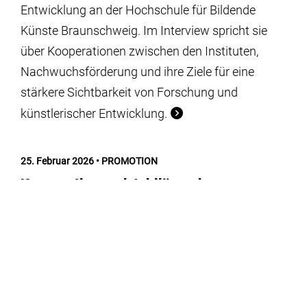
Entwicklung an der Hochschule für Bildende
Künste Braunschweig. Im Interview spricht sie
über Kooperationen zwischen den Instituten,
Nachwuchsförderung und ihre Ziele für eine
stärkere Sichtbarkeit von Forschung und
künstlerischer Entwicklung.
25. Februar 2026
PROMOTION
Kooperation und Jubiläum der
Graduiertenakademie GradTUBS
Zum Anlass des 10-Jährigen Jubiläums der
Graduiertenakademie GradTUBS, im Haus der
Wissenschaft der TU Braunschweig, waren
ebenfalls Vertreter*innen der HBK Braunschweig