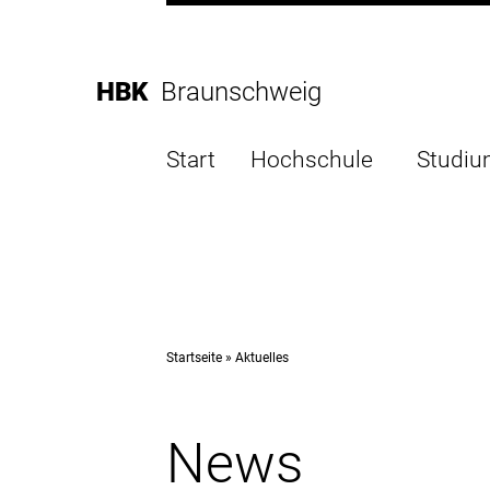
Direkt
zur
Direkt
Hauptnavigation
zum
Direkt
HBK
Braunschweig
Inhalt
zur
Direkt
Fußleiste
zur
Start
Hochschule
Studi
Suche
Startseite
Aktuelles
News